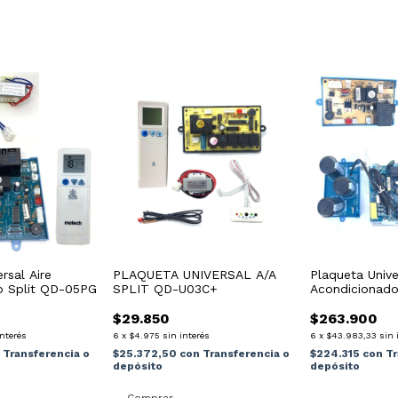
rsal Aire
PLAQUETA UNIVERSAL A/A
Plaqueta Unive
o Split QD-05PG
SPLIT QD-U03C+
Acondicionado
Qd80c
$29.850
$263.900
interés
6
x
$4.975
sin interés
6
x
$43.983,33
sin 
n
Transferencia o
$25.372,50
con
Transferencia o
$224.315
con
Tr
depósito
depósito