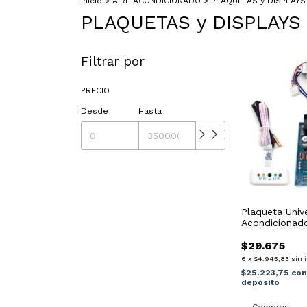
Inicio
>
AIRE ACONDICIONADO
>
PLAQUETAS y DISPLAYS
PLAQUETAS y DISPLAYS
Filtrar por
PRECIO
Desde
Hasta
Plaqueta Unive
Acondicionad
$29.675
6
x
$4.945,83
sin 
$25.223,75
co
depósito