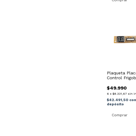
Plaqueta Plac
Control Frigo
$49.990
6
x
$8.331,67
sin i
$42.491,50
co
depósito