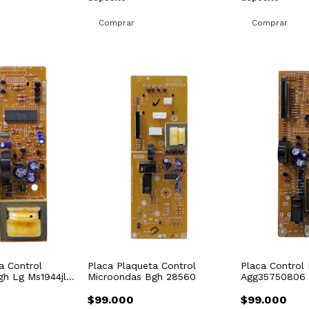
a Control
Placa Plaqueta Control
Placa Control
gh Lg Ms1944jl
Microondas Bgh 28560
Agg35750806
$99.000
$99.000