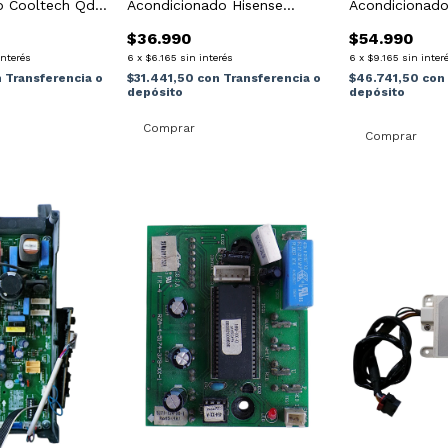
o Cooltech Qd-
Acondicionado Hisense
Acondicionado
2009.38
Repjul
$36.990
$54.990
interés
6
x
$6.165
sin interés
6
x
$9.165
sin inter
n
Transferencia o
$31.441,50
con
Transferencia o
$46.741,50
con
depósito
depósito