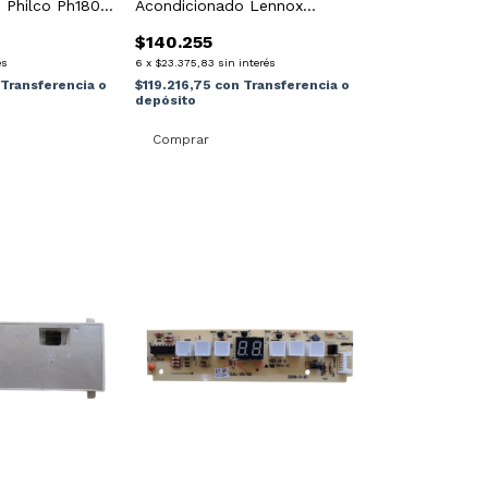
 Philco Ph1800
Acondicionado Lennox
Prodigy 2.0 M3
$140.255
és
6
x
$23.375,83
sin interés
Transferencia o
$119.216,75
con
Transferencia o
depósito