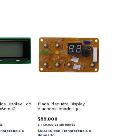
ica Display Lcd
Placa Plaqueta Display
096ema0
A.acondicionado Lg
6871a20195c
$59.000
és
6
x
$9.833,33
sin interés
ansferencia o
$50.150
con
Transferencia o
depósito