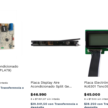
ondicionado
(PLA79)
Placa Display Aire
Placa Electrón
interés
Acondicionado Split Ge
Kc6301 Tsnc
Transferencia o
Asege45fcb01
$46.990
$45.000
6
x
$7.831,67
sin interés
6
x
$7.500
sin inter
$39.941,50
con
Transferencia o
$38.250
con
Tr
depósito
depósito