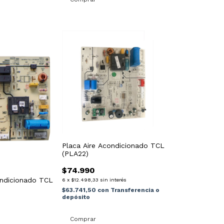
Placa Aire Acondicionado TCL
(PLA22)
$74.990
ondicionado TCL
6
x
$12.498,33
sin interés
$63.741,50
con
Transferencia o
depósito