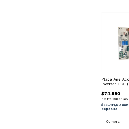
Placa Aire Ac
Inverter TCL 
$74.990
6
x
$12.498,33
sin 
$63.741,50
con
depósito