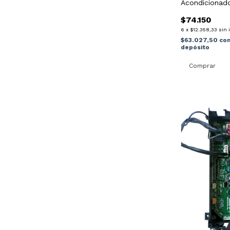
Acondicionad
u11a
$74.150
6
x
$12.358,33
sin 
$63.027,50
co
depósito