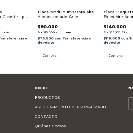
re
Placa Modulo Inversora Aire
Placa Plaqueta
o Casette Lg
Acondicionado Gree
Pines Aire Ac
jul
Repjul
$90.000
$140.000
interés
6
x
$15.000
sin interés
6
x
$23.333,33
sin 
Transferencia o
$76.500
con
Transferencia o
$119.000
con
Tr
depósito
depósito
INICIO
N
PRODUCTOS
ASESORAMIENTO PERSONALIZADO
CONTACTO
Quiénes Somos