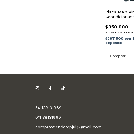
Placa Main Ai
Acondicionad
Ebr773841 Rep
$350.000
6
x
$58.333,33
sin 
$297.500
con
depósito
541138131969
011 38131969
comprastiendarepjul@gmail.com