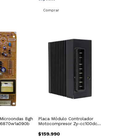
 Microondas Bgh
Placa Módulo Controlador
 6870w1a090b
Motocompresor Zy-cc100dc12
Repjul
$159.990