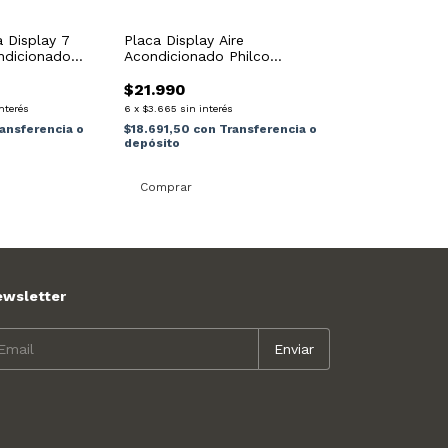
 Display 7
Placa Display Aire
ondicionado
Acondicionado Philco
Ph9000qfm Repjul
$21.990
interés
6
x
$3.665
sin interés
ansferencia o
$18.691,50
con
Transferencia o
depósito
ewsletter