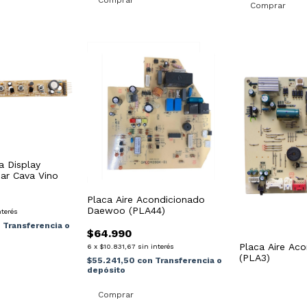
a Display
bar Cava Vino
Placa Aire Acondicionado
Daewoo (PLA44)
nterés
n
Transferencia o
$64.990
Placa Aire Ac
6
x
$10.831,67
sin interés
(PLA3)
$55.241,50
con
Transferencia o
depósito