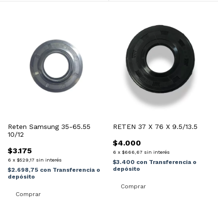
Reten Samsung 35-65.55
RETEN 37 X 76 X 9.5/13.5
10/12
$4.000
$3.175
6
x
$666,67
sin interés
6
x
$529,17
sin interés
$3.400
con
Transferencia o
depósito
$2.698,75
con
Transferencia o
depósito