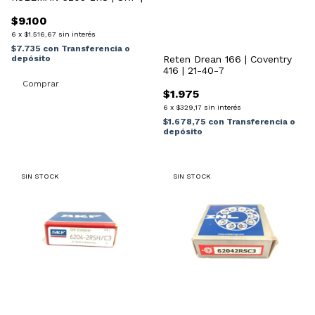
$9.100
6
x
$1.516,67
sin interés
$7.735
con
Transferencia o
depósito
Reten Drean 166 | Coventry
416 | 21-40-7
$1.975
6
x
$329,17
sin interés
$1.678,75
con
Transferencia o
depósito
SIN STOCK
SIN STOCK