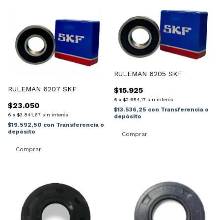
RULEMAN 6205 SKF
RULEMAN 6207 SKF
$15.925
6
x
$2.654,17
sin interés
$23.050
$13.536,25
con
Transferencia o
6
x
$3.841,67
sin interés
depósito
$19.592,50
con
Transferencia o
depósito