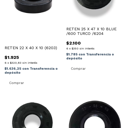
RETEN 25 X 47 X 10 BLUE
/600 TURCO /6204
$2.100
RETEN 22 X 40 X 10 (6203)
6
x
$350
sin interés
$1.785
con
Transferencia o
$1.925
depósito
6
x
$320,83
sin interés
$1.636,25
con
Transferencia o
depósito