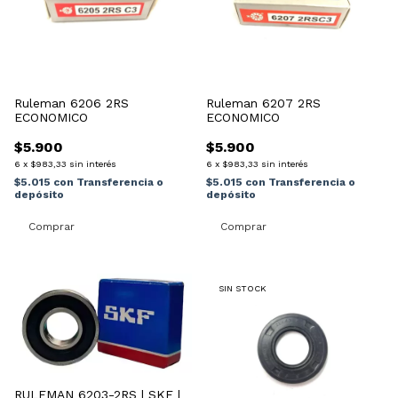
Ruleman 6206 2RS
Ruleman 6207 2RS
ECONOMICO
ECONOMICO
$5.900
$5.900
6
x
$983,33
sin interés
6
x
$983,33
sin interés
$5.015
con
Transferencia o
$5.015
con
Transferencia o
depósito
depósito
SIN STOCK
RULEMAN 6203-2RS | SKF |