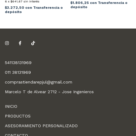
6
x
$641,67
sin interés
$1.806,25
con
Transferencia o
depósito
$3.272,50
con
Transferencia o
depósito
541138131969
011 38131969
comprastiendarepjul@gmail.com
Marcelo T de Alvear 2712 - Jose Ingenieros
INICIO
PRODUCTOS
ASESORAMIENTO PERSONALIZADO
CONTACTO