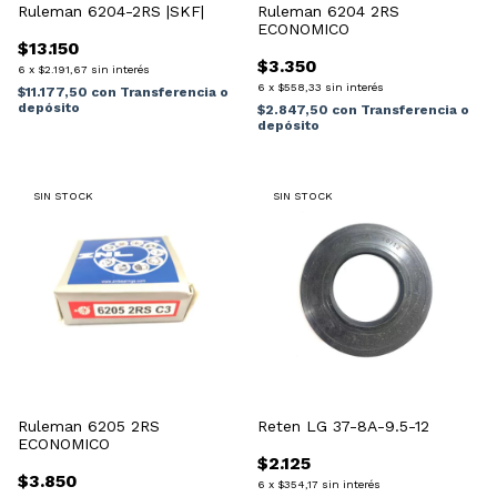
Ruleman 6204-2RS |SKF|
Ruleman 6204 2RS
ECONOMICO
$13.150
$3.350
6
x
$2.191,67
sin interés
6
x
$558,33
sin interés
$11.177,50
con
Transferencia o
depósito
$2.847,50
con
Transferencia o
depósito
SIN STOCK
SIN STOCK
Ruleman 6205 2RS
Reten LG 37-8A-9.5-12
ECONOMICO
$2.125
$3.850
6
x
$354,17
sin interés