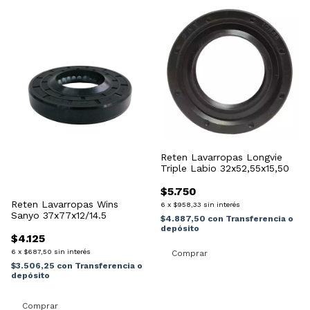
Reten Lavarropas Longvie
Triple Labio 32x52,55x15,50
$5.750
Reten Lavarropas Wins
6
x
$958,33
sin interés
Sanyo 37x77x12/14.5
$4.887,50
con
Transferencia o
depósito
$4.125
6
x
$687,50
sin interés
$3.506,25
con
Transferencia o
depósito