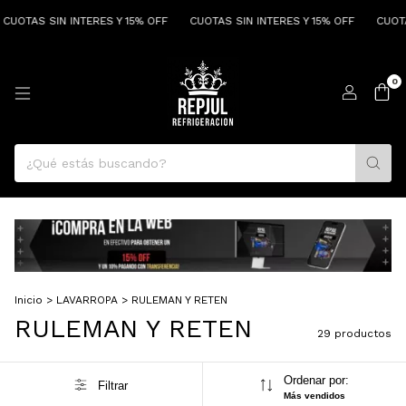
SIN INTERES Y 15% OFF
CUOTAS SIN INTERES Y 15% OFF
CUOTAS SIN I
0
Inicio
>
LAVARROPA
>
RULEMAN Y RETEN
RULEMAN Y RETEN
29 productos
Ordenar por:
Filtrar
Más vendidos