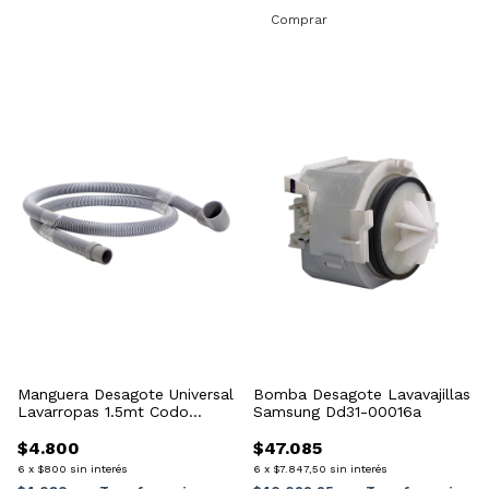
Manguera Desagote Universal
Bomba Desagote Lavavajillas
Lavarropas 1.5mt Codo
Samsung Dd31-00016a
Grueso
$4.800
$47.085
6
x
$800
sin interés
6
x
$7.847,50
sin interés