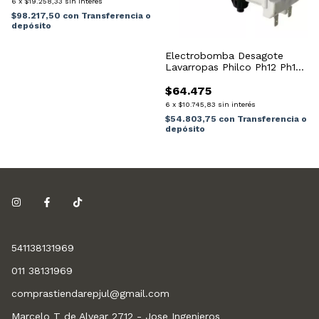
6
x
$19.258,33
sin interés
$98.217,50
con
Transferencia o
depósito
Electrobomba Desagote
Lavarropas Philco Ph12 Ph10
Ph08 Ph15
$64.475
6
x
$10.745,83
sin interés
$54.803,75
con
Transferencia o
depósito
541138131969
011 38131969
comprastiendarepjul@gmail.com
Marcelo T de Alvear 2712 - Jose Ingenieros