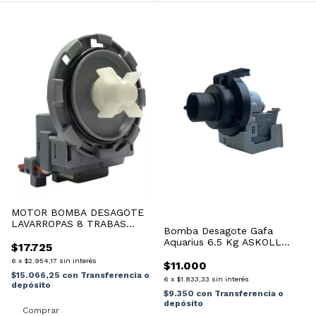
MOTOR BOMBA DESAGOTE
LAVARROPAS 8 TRABAS
Bomba Desagote Gafa
REDONDA
Aquarius 6.5 Kg ASKOLL
$17.725
Repjul
6
x
$2.954,17
sin interés
$11.000
$15.066,25
con
Transferencia o
6
x
$1.833,33
sin interés
depósito
$9.350
con
Transferencia o
depósito