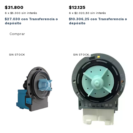
/PEABODY
TORNILLOS ROBERTSHAW
$31.800
$12.125
6
x
$5.300
sin interés
6
x
$2.020,83
sin interés
$27.030
con
Transferencia o
$10.306,25
con
Transferencia o
depósito
depósito
SIN STOCK
SIN STOCK