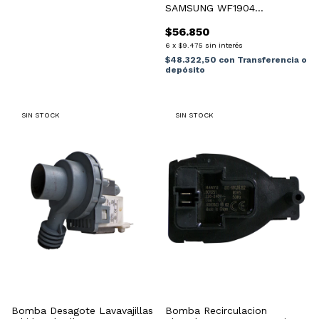
SAMSUNG WF1904
COMPLETA
$56.850
6
x
$9.475
sin interés
$48.322,50
con
Transferencia o
depósito
SIN STOCK
SIN STOCK
Bomba Desagote Lavavajillas
Bomba Recirculacion