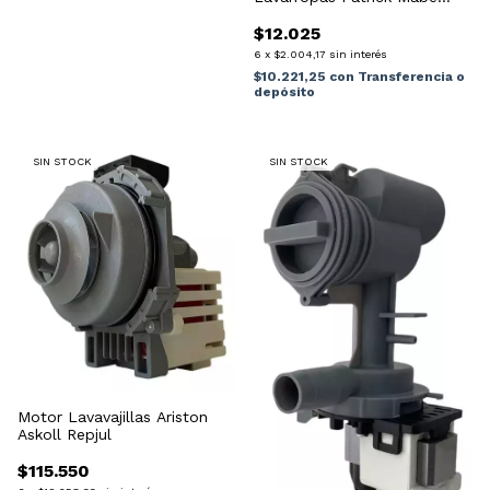
Electrolux Turco 35w
$12.025
6
x
$2.004,17
sin interés
$10.221,25
con
Transferencia o
depósito
SIN STOCK
SIN STOCK
Motor Lavavajillas Ariston
Askoll Repjul
$115.550