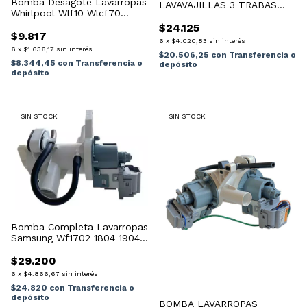
Bomba Desagote Lavarropas
LAVAVAJILLAS 3 TRABAS
Whirlpool Wlf10 Wlcf70
CUADRADA
Wlcf85
$24.125
$9.817
6
x
$4.020,83
sin interés
6
x
$1.636,17
sin interés
$20.506,25
con
Transferencia o
$8.344,45
con
Transferencia o
depósito
depósito
SIN STOCK
SIN STOCK
Bomba Completa Lavarropas
Samsung Wf1702 1804 1904
8650
$29.200
6
x
$4.866,67
sin interés
$24.820
con
Transferencia o
depósito
BOMBA LAVARROPAS