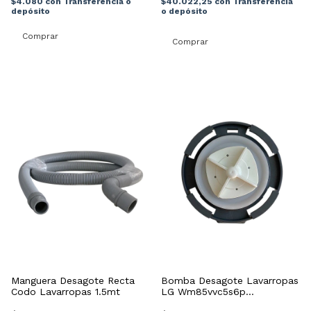
$4.080
con
Transferencia o
$40.022,25
con
Transferencia
depósito
o depósito
Manguera Desagote Recta
Bomba Desagote Lavarropas
Codo Lavarropas 1.5mt
LG Wm85vvc5s6p
Wm85wvc5s6p Repjul