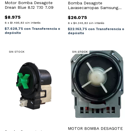
Motor Bomba Desagote
Bomba Desagote
Drean Blue 8.12 7.10 7.09
Lavasecarropas Samsung
Wd10k6410 Inverter
$8.975
$26.075
6
x
$1.495,83
sin interés
6
x
$4.345,83
sin interés
$7.628,75
con
Transferencia o
$22.163,75
con
Transferencia o
depósito
depósito
SIN STOCK
SIN STOCK
MOTOR BOMBA DESAGOTE