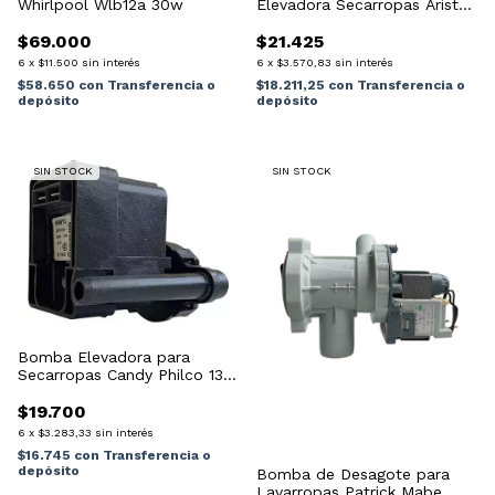
Whirlpool Wlb12a 30w
Elevadora Secarropas Ariston
Whirlpool
$69.000
$21.425
6
x
$11.500
sin interés
6
x
$3.570,83
sin interés
$58.650
con
Transferencia o
$18.211,25
con
Transferencia o
depósito
depósito
SIN STOCK
SIN STOCK
Bomba Elevadora para
Secarropas Candy Philco 13w
B13-6b
$19.700
6
x
$3.283,33
sin interés
$16.745
con
Transferencia o
depósito
Bomba de Desagote para
Lavarropas Patrick Mabe