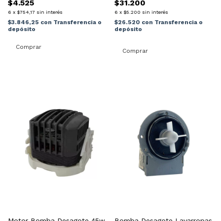
$4.525
$31.200
6
x
$754,17
sin interés
6
x
$5.200
sin interés
$3.846,25
con
Transferencia o
$26.520
con
Transferencia o
depósito
depósito
Motor Bomba Desagote 45w
Bomba Desagote Lavarropas