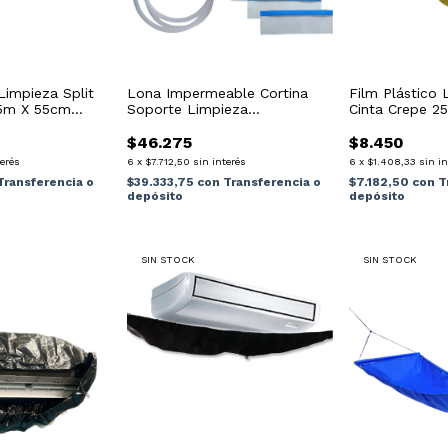
Lona Impermeable Cortina
Limpieza Split
Film Plástico 
Soporte Limpieza
25m X 55cm
Cinta Crepe 2
Sanitizacion Azul Acero
Repjul
Grande
$46.275
$8.450
6
x
$7.712,50
sin interés
terés
6
x
$1.408,33
sin i
$39.333,75
con
Transferencia o
Transferencia o
$7.182,50
con
T
depósito
depósito
SIN STOCK
SIN STOCK