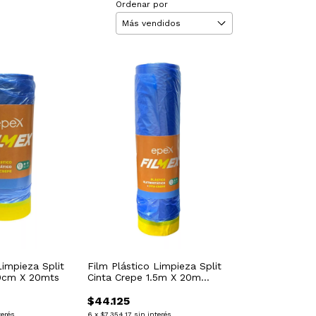
Ordenar por
Limpieza Split
Film Plástico Limpieza Split
90cm X 20mts
Cinta Crepe 1.5m X 20m
Repjul
$44.125
terés
6
x
$7.354,17
sin interés