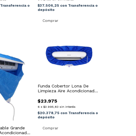
Transferencia o
$37.506,25
con
Transferencia o
depósito
Funda Cobertor Lona De
Limpieza Aire Acondicionado
Split Azul
$23.975
6
x
$3.995,83
sin interés
$20.378,75
con
Transferencia o
depósito
able Grande
 Acondicionado