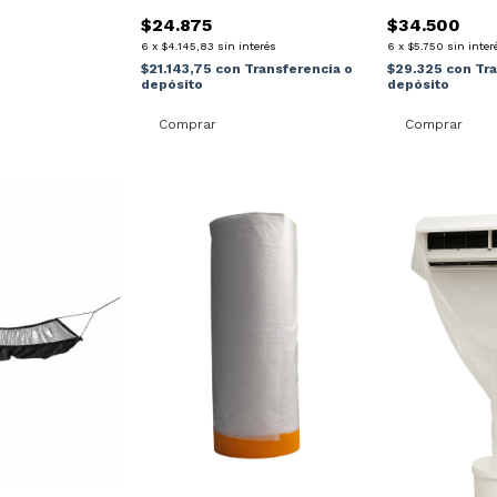
Manguera
$24.875
$34.500
6
x
$4.145,83
sin interés
6
x
$5.750
sin inter
$21.143,75
con
Transferencia o
$29.325
con
Tra
depósito
depósito