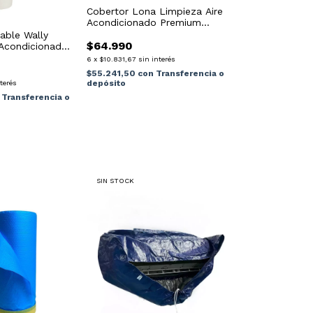
Cobertor Lona Limpieza Aire
Acondicionado Premium
2250fr a 6500fr
able Wally
$64.990
 Acondicionado
6
x
$10.831,67
sin interés
$55.241,50
con
Transferencia o
depósito
nterés
Transferencia o
SIN STOCK