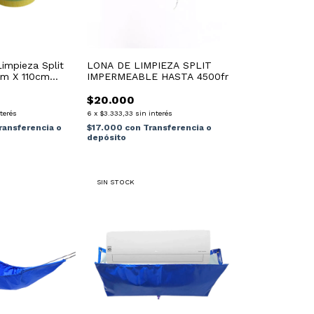
LONA DE LIMPIEZA SPLIT
Limpieza Split
IMPERMEABLE HASTA 4500fr
5m X 110cm
$20.000
6
x
$3.333,33
sin interés
nterés
$17.000
con
Transferencia o
ransferencia o
depósito
SIN STOCK