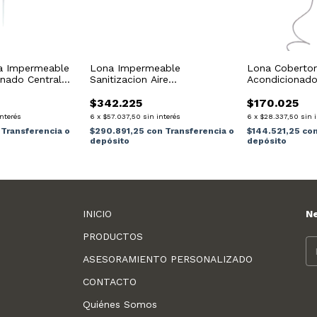
a Impermeable
Lona Impermeable
Lona Cobertor
onado Central
Sanitizacion Aire
Acondicionado
llo
Acondicionado Piso Techo -
15000fr - Azul
Azul
$342.225
$170.025
interés
6
x
$57.037,50
sin interés
6
x
$28.337,50
sin 
Transferencia o
$290.891,25
con
Transferencia o
$144.521,25
co
depósito
depósito
INICIO
N
PRODUCTOS
ASESORAMIENTO PERSONALIZADO
CONTACTO
Quiénes Somos