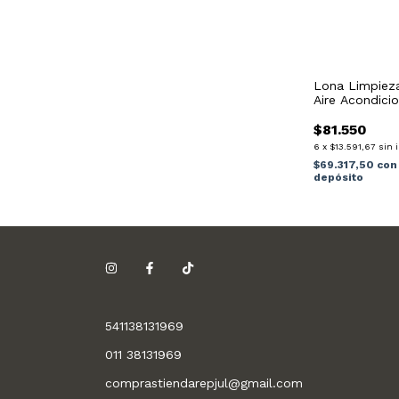
Lona Limpiez
Aire Acondici
Casette Amari
$81.550
6
x
$13.591,67
sin 
$69.317,50
con
depósito
541138131969
011 38131969
comprastiendarepjul@gmail.com