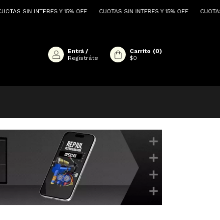
IN INTERES Y 15% OFF
CUOTAS SIN INTERES Y 15% OFF
CUOTAS SIN INT
Entrá
/
Carrito
(
0
)
Registráte
$0