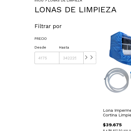
Inicio
>
LONAS DE LIMPIEZA
LONAS DE LIMPIEZA
Filtrar por
PRECIO
Desde
Hasta
Lona Imperme
Cortina Limpi
Azul Acero Ch
$39.675
6
x
$6.612,50
sin i