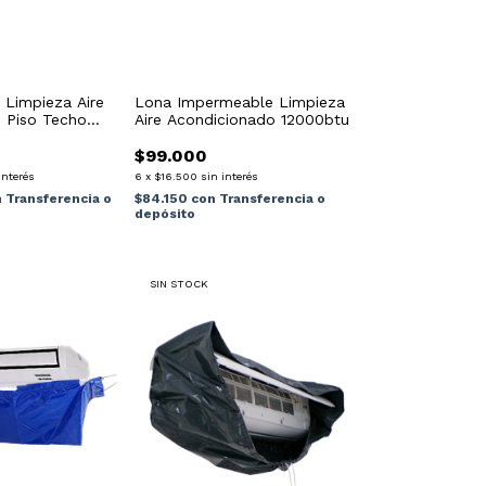
 Limpieza Aire
Lona Impermeable Limpieza
 Piso Techo
Aire Acondicionado 12000btu
$99.000
interés
6
x
$16.500
sin interés
n
Transferencia o
$84.150
con
Transferencia o
depósito
SIN STOCK