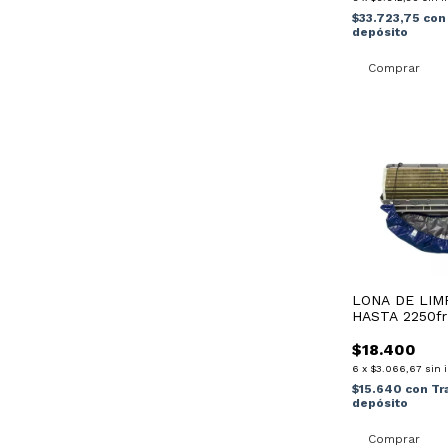
$33.723,75
con
depósito
LONA DE LIM
HASTA 2250fr
Cañito
$18.400
6
x
$3.066,67
sin 
$15.640
con
Tr
depósito