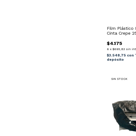
Film Plástico 
Cinta Crepe 
Repjul
$4.175
6
x
$695,83
sin in
$3.548,75
con
depósito
SIN STOCK