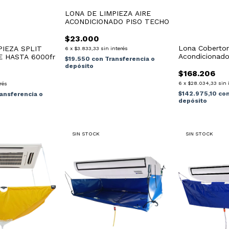
LONA DE LIMPIEZA AIRE
ACONDICIONADO PISO TECHO
$23.000
Lona Cobertor
PIEZA SPLIT
6
x
$3.833,33
sin interés
Acondicionado
 HASTA 6000fr
$19.550
con
Transferencia o
Azul
depósito
$168.206
6
x
$28.034,33
sin 
rés
$142.975,10
co
ansferencia o
depósito
SIN STOCK
SIN STOCK