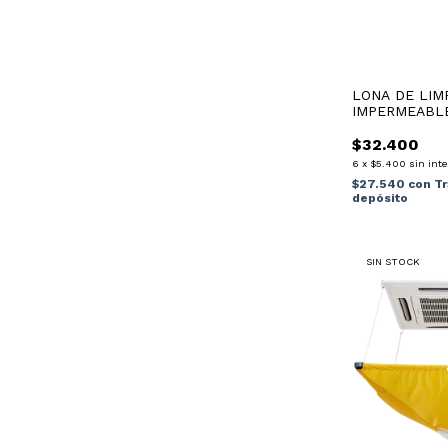
LONA DE LIM
IMPERMEABLE
$32.400
6
x
$5.400
sin inte
$27.540
con
Tr
depósito
SIN STOCK