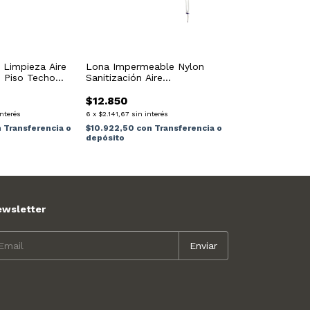
 Limpieza Aire
Lona Impermeable Nylon
 Piso Techo
Sanitización Aire
Acondicionado Negro
$12.850
interés
6
x
$2.141,67
sin interés
n
Transferencia o
$10.922,50
con
Transferencia o
depósito
ewsletter