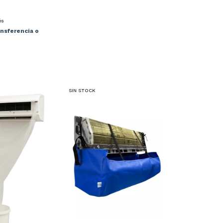
és
nsferencia o
SIN STOCK