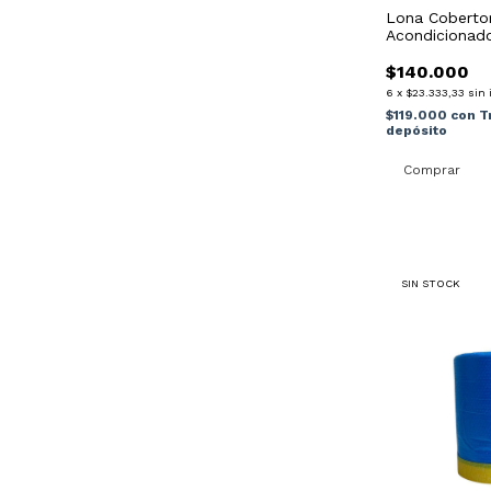
Lona Cobertor
Acondicionad
18000fr
$140.000
6
x
$23.333,33
sin 
$119.000
con
T
depósito
SIN STOCK