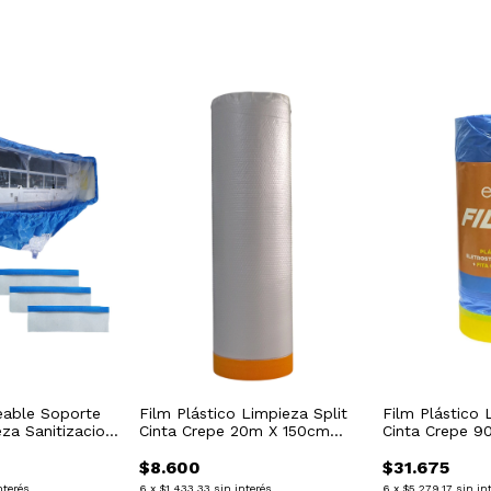
able Soporte
Film Plástico Limpieza Split
Film Plástico 
eza Sanitizacion
Cinta Crepe 20m X 150cm
Cinta Crepe 
ica
Repjul
$8.600
$31.675
nterés
6
x
$1.433,33
sin interés
6
x
$5.279,17
sin in