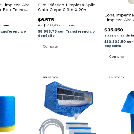
Film Plástico Limpieza Split
 Limpieza Aire
Cinta Crepe 0.9m X 20m
o Piso Techo
Lona Imperme
$6.575
Limpieza Aire
Repjul
6
x
$1.095,83
sin interés
interés
$35.650
$5.588,75
con
Transferencia o
ransferencia o
depósito
6
x
$5.941,67
sin i
$30.302,50
con
depósito
SIN STOCK
SIN STOCK