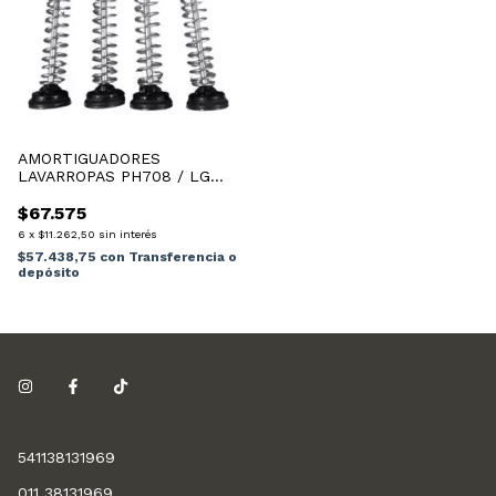
AMORTIGUADORES
LAVARROPAS PH708 / LG
FUZZY 54.5 CM
$67.575
6
x
$11.262,50
sin interés
$57.438,75
con
Transferencia o
depósito
541138131969
011 38131969