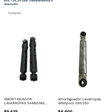
$14.726,25
con
Transferencia o
depósito
AMORTIGUADOR
Amortiguador Lavarropas
LAVARROPAS SAMSUNG
Whirlpool 091/250
Original Wf1904 Wf1702
$9.425
$4.400