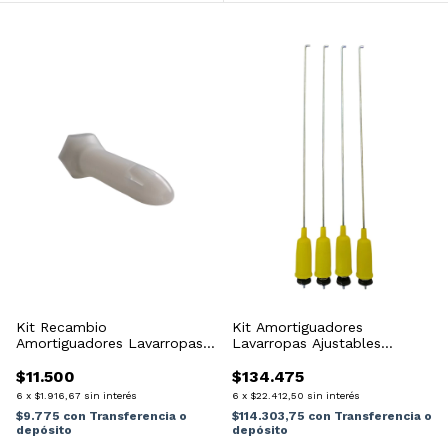
Kit Recambio
Kit Amortiguadores
Amortiguadores Lavarropas
Lavarropas Ajustables
120n
47,6cm A 63,5cm
$11.500
$134.475
6
x
$1.916,67
sin interés
6
x
$22.412,50
sin interés
$9.775
con
Transferencia o
$114.303,75
con
Transferencia o
depósito
depósito