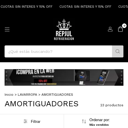
 SIN INTERES Y 15% OFF
CUOTAS SIN INTERES Y 15% OFF
CUOTAS SIN I
0
Inicio
>
LAVARROPA
>
AMORTIGUADORES
AMORTIGUADORES
23 productos
Ordenar por:
Filtrar
Más vendidos