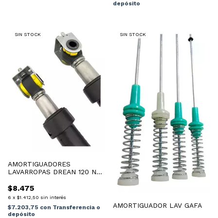
depósito
SIN STOCK
SIN STOCK
AMORTIGUADORES
LAVARROPAS DREAN 120 N
BLUE / NEXT
$8.475
6
x
$1.412,50
sin interés
AMORTIGUADOR LAV GAFA
$7.203,75
con
Transferencia o
depósito