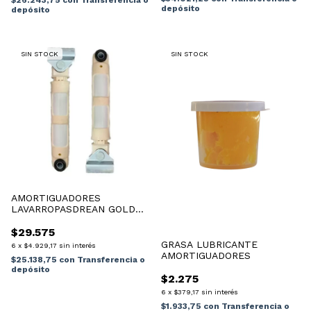
$26.243,75
con
Transferencia o
depósito
depósito
SIN STOCK
SIN STOCK
AMORTIGUADORES
LAVARROPASDREAN GOLD
156/1910 100N 6 K
$29.575
GRASA LUBRICANTE
6
x
$4.929,17
sin interés
AMORTIGUADORES
$25.138,75
con
Transferencia o
depósito
$2.275
6
x
$379,17
sin interés
$1.933,75
con
Transferencia o