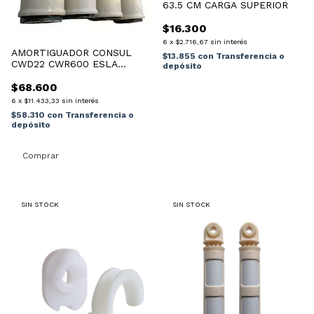
63.5 CM CARGA SUPERIOR
$16.300
6
x
$2.716,67
sin interés
AMORTIGUADOR CONSUL
$13.855
con
Transferencia o
CWD22 CWR600 ESLA
depósito
EWT07/AWR680
$68.600
6
x
$11.433,33
sin interés
$58.310
con
Transferencia o
depósito
SIN STOCK
SIN STOCK