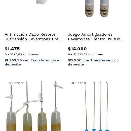
Antifricción Dado Resorte
Juego Amortiguadores
Suspensión Lavarropas Drean
Lavarropas Electrolux 80n
Repjul
Ew500 Ew607
$1.475
$14.000
6
x
$245,83
sin interés
6
x
$2.333,33
sin interés
$1.253,75
con
Transferencia o
$11.900
con
Transferencia o
depósito
depósito
SIN STOCK
SIN STOCK