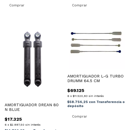
AMORTIGUADOR L-G TURBO
DRUMM 64.5 CM
$69.125
6
x
$11.520,83
sin interés
$58.756,25
con
Transferencia o
AMORTIGUADOR DREAN 80
depósito
N BLUE
$17.325
6
x
$2.887,50
sin interés