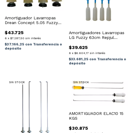
Amortiguador Lavarropas
Drean Concept 5.05 Fuzzy
Logic Tech
$43.725
Amortiguadores Lavarropas
LG Fuzzy 63cm Repjul
6
x
$7.287,50
sin interés
Refrigeración
$37.166,25
con
Transferencia o
$39.625
depósito
6
x
$6.604,17
sin interés
$33.681,25
con
Transferencia o
depósito
SIN STOCK
SIN STOCK
AMORTIGUADOR ELAC10 15
KGS
$30.875