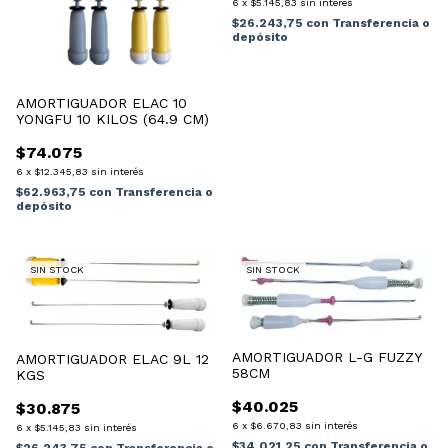
6
x
$5.145,83
sin interés
$26.243,75
con
Transferencia o
depósito
AMORTIGUADOR ELAC 10
YONGFU 10 KILOS (64.9 CM)
$74.075
6
x
$12.345,83
sin interés
$62.963,75
con
Transferencia o
depósito
SIN STOCK
SIN STOCK
AMORTIGUADOR L-G FUZZY
AMORTIGUADOR ELAC 9L 12
58CM
KGS
$40.025
$30.875
6
x
$6.670,83
sin interés
6
x
$5.145,83
sin interés
$34.021,25
con
Transferencia o