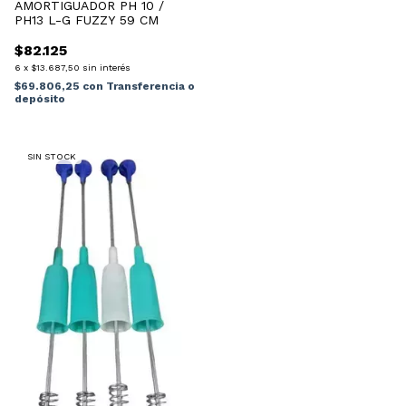
AMORTIGUADOR PH 10 /
PH13 L-G FUZZY 59 CM
$82.125
6
x
$13.687,50
sin interés
$69.806,25
con
Transferencia o
depósito
SIN STOCK