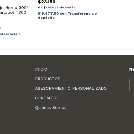
$23.150
jo Horno 300º
6
x
$3.858,33
sin interés
hirlpool T300
$19.677,50
con
Transferencia o
depósito
s
sferencia o
INICIO
N
PRODUCTOS
ASESORAMIENTO PERSONALIZADO
CONTACTO
Quiénes Somos