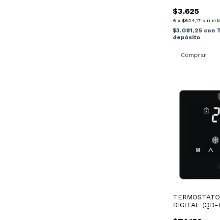
$3.625
6
x
$604,17
sin int
$3.081,25
con
T
depósito
TERMOSTATO
DIGITAL (QD-