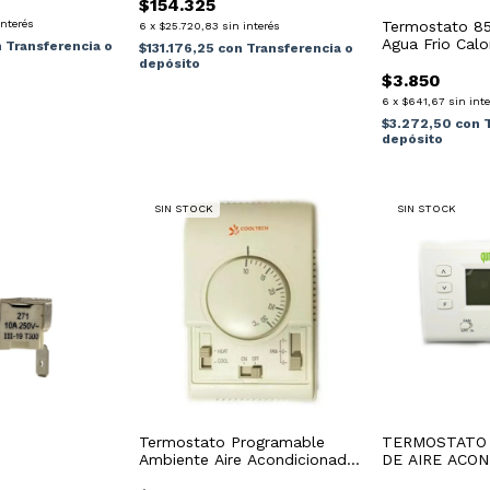
$154.325
Termostato 85
interés
6
x
$25.720,83
sin interés
Agua Frio Calo
n
Transferencia o
$131.176,25
con
Transferencia o
depósito
$3.850
6
x
$641,67
sin int
$3.272,50
con
depósito
SIN STOCK
SIN STOCK
Termostato Programable
TERMOSTATO
Ambiente Aire Acondicionado
DE AIRE ACON
Central analogico
CON DISPLAY