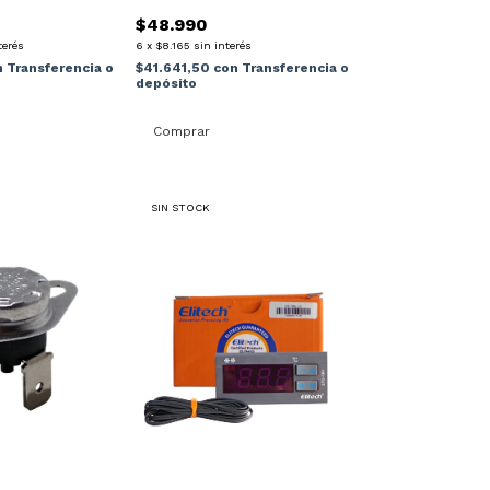
Acondicionado Interior
$48.990
terés
6
x
$8.165
sin interés
n
Transferencia o
$41.641,50
con
Transferencia o
depósito
SIN STOCK