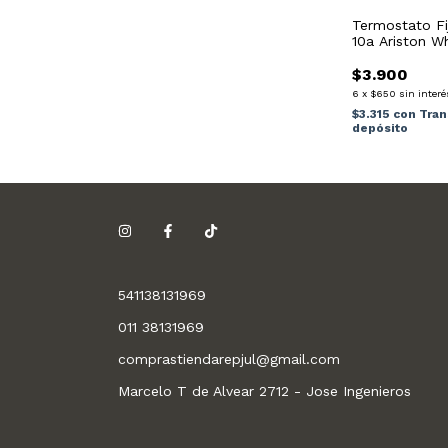
Termostato Fi
10a Ariston W
$3.900
6
x
$650
sin interé
$3.315
con
Tran
depósito
541138131969
011 38131969
comprastiendarepjul@gmail.com
Marcelo T de Alvear 2712 - Jose Ingenieros