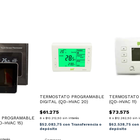
TERMOSTATO PROGRAMABLE
TERMOSTATO
DIGITAL (QD-HVAC 20)
(QD-HVAC 11)
$61.275
$73.575
 PROGRAMABLE
6
x
$10.212,50
sin interés
6
x
$12.262,50
sin 
D-HVAC 15)
$52.083,75
con
Transferencia o
$62.538,75
con
depósito
depósito
interés