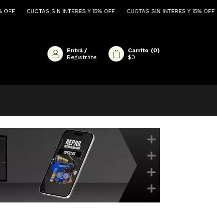
CUOTAS SIN INTERES Y 15% OFF
CUOTAS SIN INTERES Y 15% OFF
CUOTA
Entrá
/
Carrito
(
0
)
Registráte
$0