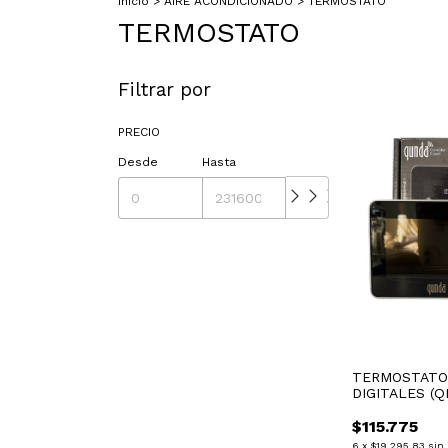
Inicio
>
AIRE ACONDICIONADO
>
TERMOSTATO
TERMOSTATO
Filtrar por
PRECIO
Desde
Hasta
TERMOSTATO
DIGITALES (Q
$115.775
6
x
$19.295,83
sin 