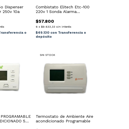
o Dispenser
Combistato Elitech Etc-100
r 250v 10a
220v 1 Sonda Alarma
Temperatura
$57.800
erés
6
x
$9.633,33
sin interés
Transferencia o
$49.130
con
Transferencia o
depósito
SIN STOCK
 PROGRAMABLE
Termostato de Ambiente Aire
DICIONADO 5+2
acondicionado Programable