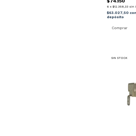
$74.150
6
x
$12.358,33
sin 
$63.027,50
co
depósito
SIN STOCK