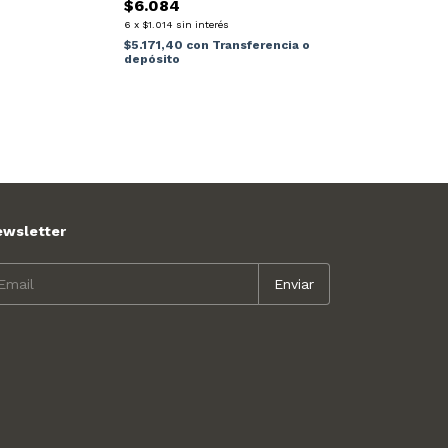
$6.084
6
x
$1.014
sin interés
$5.171,40
con
Transferencia o
depósito
ewsletter