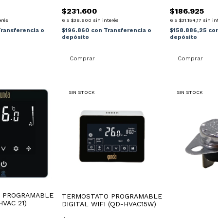
Eléctrico
Eléctrico 16
$231.600
$186.925
erés
6
x
$38.600
sin interés
6
x
$31.154,17
sin in
ransferencia o
$196.860
con
Transferencia o
$158.886,25
co
depósito
depósito
SIN STOCK
SIN STOCK
 PROGRAMABLE
TERMOSTATO PROGRAMABLE
HVAC 21)
DIGITAL WIFI (QD-HVAC15W)